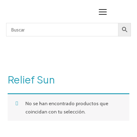
Ir
al
contenido
Relief Sun
No se han encontrado productos que
coincidan con tu selección.