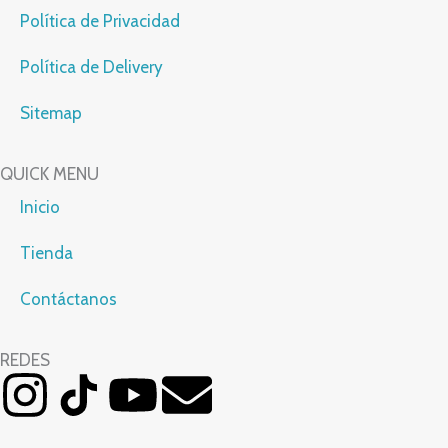
Política de Privacidad
Política de Delivery
Sitemap
QUICK MENU
Inicio
Tienda
Contáctanos
REDES
I
Y
E
n
o
n