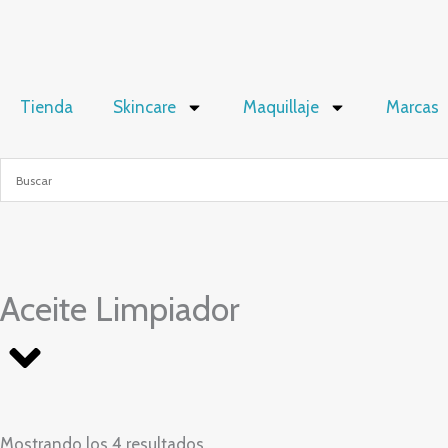
Ir
al
contenido
Tienda
Skincare
Maquillaje
Marcas
Aceite Limpiador
Mostrando los 4 resultados