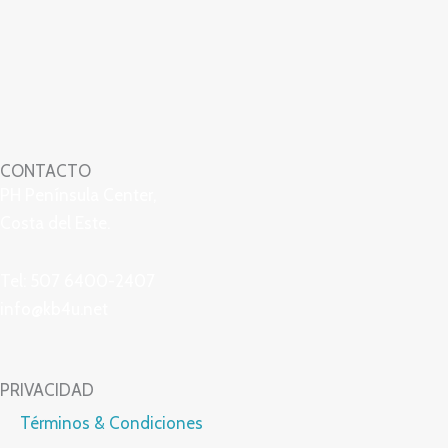
CONTACTO
PH Península Center,
Costa del Este.
Tel: 507 6400-2407
info@kb4u.net
PRIVACIDAD
Términos & Condiciones