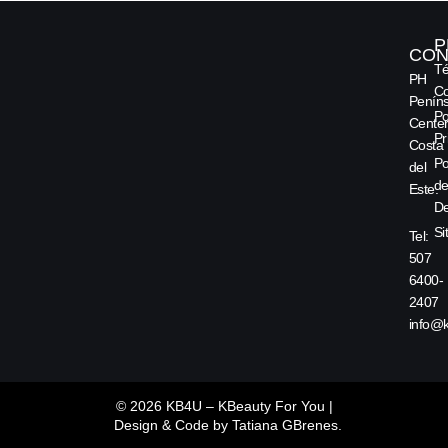
P
CON
Té
PH
Co
Peníns
Po
Center
Pr
Costa
Po
del
d
Este.
De
Si
Tel:
507
6400-
2407
info@
© 2026 KB4U – KBeauty For You |
Design & Code by
Tatiana GBrenes.