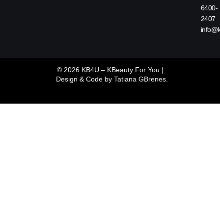
6400-
2407
info@
© 2026 KB4U – KBeauty For You |
Design & Code by
Tatiana GBrenes.