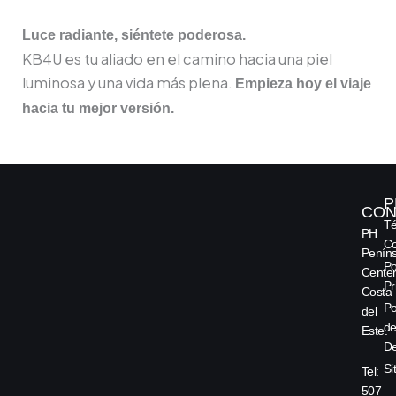
Luce radiante, siéntete poderosa.
KB4U es tu aliado en el camino hacia una piel
luminosa y una vida más plena.
Empieza hoy el viaje
hacia tu mejor versión.
P
CON
Té
PH
Co
Peníns
Po
Center
Pr
Costa
Po
del
d
Este.
De
Si
Tel:
507