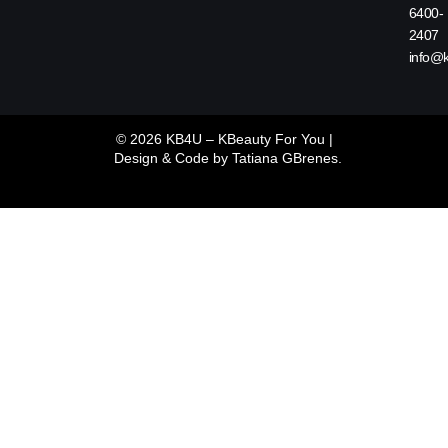
6400-
2407
info@
© 2026 KB4U – KBeauty For You |
Design & Code by
Tatiana GBrenes.