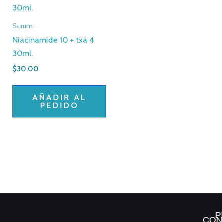
Serum
Niacinamide 10 + txa 4
30ml.
$
30.00
AÑADIR AL
PEDIDO
P
CON