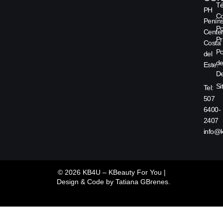
Té
PH
Co
Peníns
Po
Center
Pr
Costa
Po
del
d
Este.
De
Si
Tel:
507
6400-
2407
info@
© 2026 KB4U – KBeauty For You |
Design & Code by
Tatiana GBrenes.