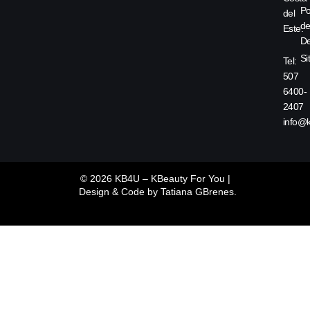
Po
del
d
Este.
De
Si
Tel:
507
6400-
2407
info@
© 2026 KB4U – KBeauty For You |
Design & Code by
Tatiana GBrenes.