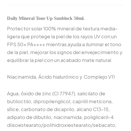
Daily Mineral Tone Up Sunblock 50ml.
Protector solar 100% mineral de textura media-
ligera que protege la piel de los rayos UV con un
FPS 50+ PA++++ mientras ayuda a iluminar el tono
de la piel, mejorar los signos del envejecimiento y
equilibrar la piel con un acabado mate natural.
Niacinamida, Ácido hialurónico y Complejo V11
Agua, óxido de zinc (CI 77947), salicilato de
butiloctilo, dipropilenglicol, caprilil meticona,
sílice, carbonato de dicaprilo, alcano C13-15,
adipato de dibutilo, niacinamida, poligliceril-4
diisoestearato/
polihidroxiestearato/sebacato,