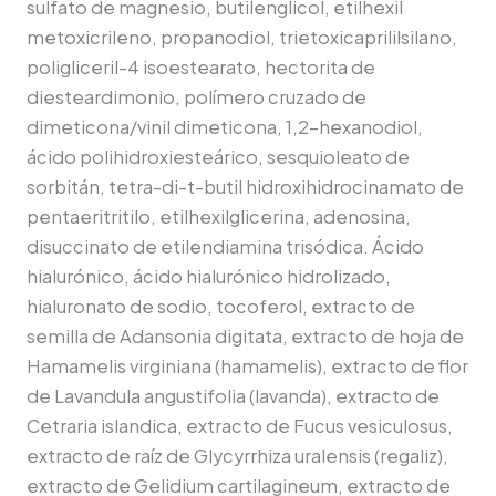
sulfato de magnesio, butilenglicol, etilhexil
metoxicrileno, propanodiol, trietoxicaprililsilano,
poligliceril-4 isoestearato, hectorita de
diesteardimonio, polímero cruzado de
dimeticona/vinil dimeticona, 1,2-hexanodiol,
ácido polihidroxiesteárico, sesquioleato de
sorbitán, tetra-di-t-butil hidroxihidrocinamato de
pentaeritritilo, etilhexilglicerina, adenosina,
disuccinato de etilendiamina trisódica. Ácido
hialurónico, ácido hialurónico hidrolizado,
hialuronato de sodio, tocoferol, extracto de
semilla de Adansonia digitata, extracto de hoja de
Hamamelis virginiana (hamamelis), extracto de flor
de Lavandula angustifolia (lavanda), extracto de
Cetraria islandica, extracto de Fucus vesiculosus,
extracto de raíz de Glycyrrhiza uralensis (regaliz),
extracto de Gelidium cartilagineum, extracto de