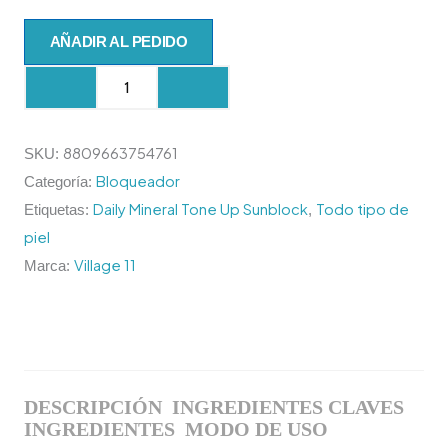
DAILY
AÑADIR AL PEDIDO
MINERAL
TONE
UP
SUNBLOCK
8809663754761
SKU:
50ml.
Bloqueador
Categoría:
cantidad
Daily Mineral Tone Up Sunblock
Todo tipo de
Etiquetas:
,
piel
Village 11
Marca:
DESCRIPCIÓN
INGREDIENTES CLAVES
INGREDIENTES
MODO DE USO