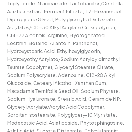
Triglyceride, Niacinamide, Lactobacillus/Centella
Asiatica Extract Ferment Filtrate, 1,2-Hexanediol,
Dipropylene Glycol, Polyglyceryl-3 Distearate,
Acrylates/C10-30 Alkyl Acrylate Crosspolymer,
C14-22 Alcohols, Arginine, Hydrogenated
Lecithin, Betaine, Allantoin, Panthenol,
Hydroxystearic Acid, Ethylhexylglycerin,
Hydroxyethy Acrylate/Sodium Acryloyldimethyl
Taurate Copolymer, Glyceryl Stearate Citrate,
Sodium Polyacrylate, Adenosine, C12-20 Alkyl
Glucoside, Cetearyl Alcohol, Xanthan Gum,
Macadamia Ternifolia Seed Oil, Sodium Phytate,
Sodium Hyaluronate, Stearic Acid, Ceramide NP,
Glyceryl Acrylate/Acrylic Acid Copolymer,
Sorbitan lsostearate, Polyglycery-10 Myristate,
Madecassic Acid, Asiaticoside, Phytosphingosine,
Aslatic Acid, Sucrose Distearate, Polyglutamnic