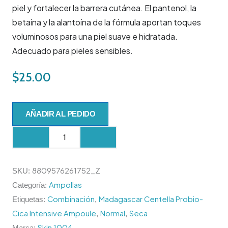
piel y fortalecer la barrera cutánea. El pantenol, la
betaína y la alantoína de la fórmula aportan toques
voluminosos para una piel suave e hidratada.
Adecuado para pieles sensibles.
$
25.00
Madagascar
AÑADIR AL PEDIDO
Centella
Probio-
Cica
Intensive
8809576261752_Z
SKU:
Ampoule
Ampollas
Categoría:
50ml.
Combinación
Madagascar Centella Probio-
Etiquetas:
,
cantidad
Cica Intensive Ampoule
Normal
Seca
,
,
Skin 1004
Marca: