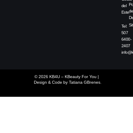
Po
del
d
Este.
De
Si
Tel:
507
6400-
2407
info@
© 2026 KB4U – KBeauty For You |
Design & Code by
Tatiana GBrenes.