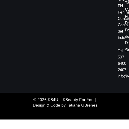
Té
PH
Co
Peníns
Po
Center
Pr
Costa
Po
del
d
Este.
De
Si
Tel:
507
6400-
2407
info@
© 2026 KB4U – KBeauty For You |
Design & Code by
Tatiana GBrenes.