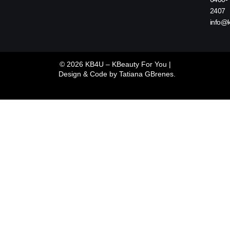
2407
info@
© 2026 KB4U – KBeauty For You |
Design & Code by
Tatiana GBrenes.