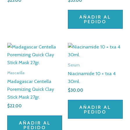
$
25.00
$
35.00
AÑADIR AL
PEDIDO
Serum
Niacinamide 10 + txa 4
Mascarilla
Madagascar Centella
30ml.
Poremizing Quick Clay
$
30.00
Stick Mask 27gr.
$
22.00
AÑADIR AL
PEDIDO
AÑADIR AL
PEDIDO