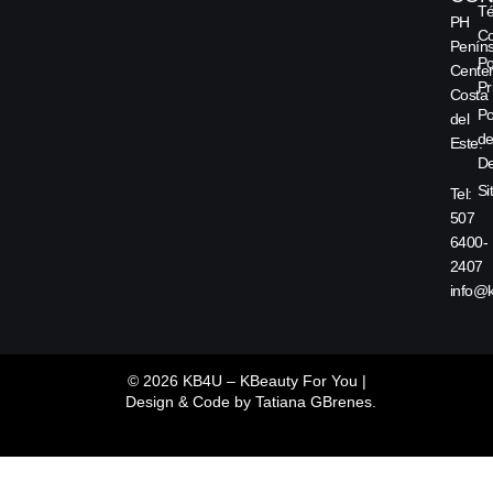
Té
PH
Co
Peníns
Po
Center
Pr
Costa
Po
del
d
Este.
De
Si
Tel:
507
6400-
2407
info@
© 2026 KB4U – KBeauty For You |
Design & Code by
Tatiana GBrenes.