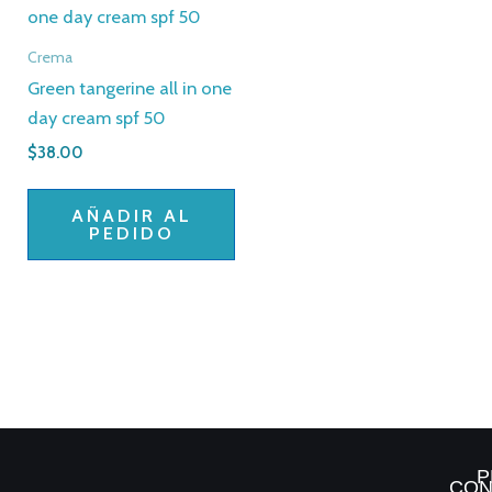
Crema
Green tangerine all in one
day cream spf 50
$
38.00
AÑADIR AL
PEDIDO
P
CON