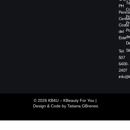
Té
PH
Co
Peníns
Po
Center
Pr
Costa
Po
del
d
Este.
De
Si
Tel:
507
6400-
2407
info@
© 2026 KB4U – KBeauty For You |
Design & Code by
Tatiana GBrenes.