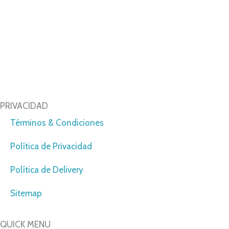
PH Península Center,
Costa del Este.
Tel: 507 6400-2407
info@kb4u.net
PRIVACIDAD
Términos & Condiciones
Política de Privacidad
Política de Delivery
Sitemap
QUICK MENU