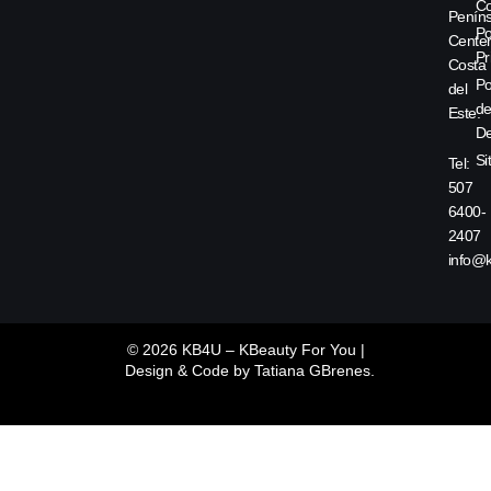
Co
Peníns
Po
Center
Pr
Costa
Po
del
d
Este.
De
Si
Tel:
507
6400-
2407
info@
© 2026 KB4U – KBeauty For You |
Design & Code by
Tatiana GBrenes.