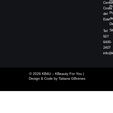
Po
Center
Pr
Costa
Po
del
d
Este.
De
Si
Tel:
507
6400-
2407
info@
© 2026 KB4U – KBeauty For You |
Design & Code by
Tatiana GBrenes.